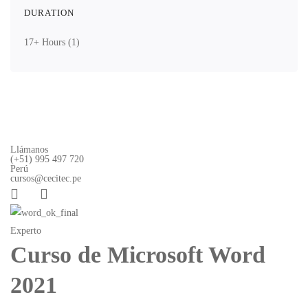
DURATION
17+ Hours
(1)
Llámanos
(+51) 995 497 720
Perú
cursos@cecitec.pe
Experto
Pr
Curso de Microsoft Word
2021