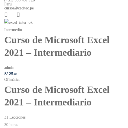
(+51) 995 497 720
Perú
cursos@cecitec.pe
Intermedio
In
Curso de Microsoft Excel
2021 – Intermediario
I
admin
S/
25
.00
Ofimática
ad
S/
Curso de Microsoft Excel
TI
2021 – Intermediario
31 Lecciones
I
30 horas