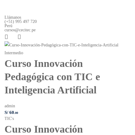
Llámanos
(+51) 995 497 720
Perú
cursos@cecitec.pe
Intermedio
Ex
Curso Innovación
Pedagógica con TIC e
Inteligencia Artificial
ad
S/
Of
admin
S/
60
.00
TIC's
Curso Innovación